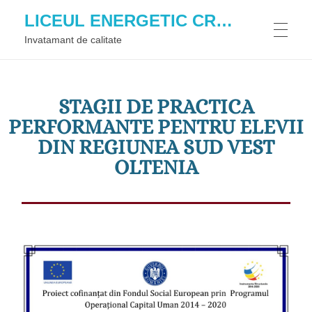
conținut
LICEUL ENERGETIC CRAIOVA
Invatamant de calitate
HOME
STAGII DE PRACTICA
PERFORMANTE PENTRU ELEVII
DESPRE NOI
DIN REGIUNEA SUD VEST
OLTENIA
ECHIPA MANAGERIALA
PROIECTE
RESURSE UMANE
2026
EXAMENE
DEZVOLTARE PROFESIONALA
THE ARTS UNITED FOR PEACE
2025
ISTORIC
BACALAUREAT
INFORMATII PUBLICE
OUR VOICES